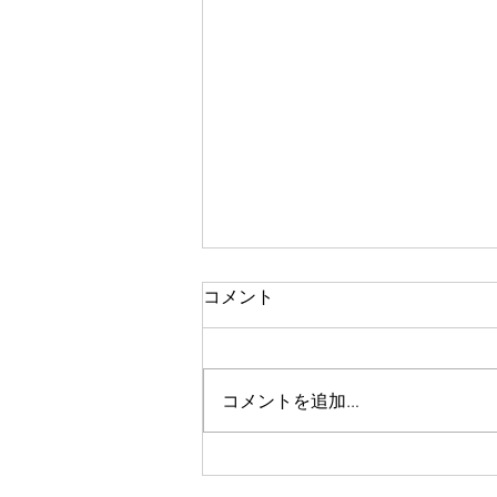
【完全版】家を売るには？手
コメント
順や注意点、費用や事前準備
のポイントを徹底解説！
株式会社住まい研究所は、優良不
動産会社に特化した不動産売却一
コメントを追加…
括査定サービス「すまいステッ
プ」に参画しましたこををお知ら
せいたします。 すまいステップ
は、厳しい審査を通過した優良不