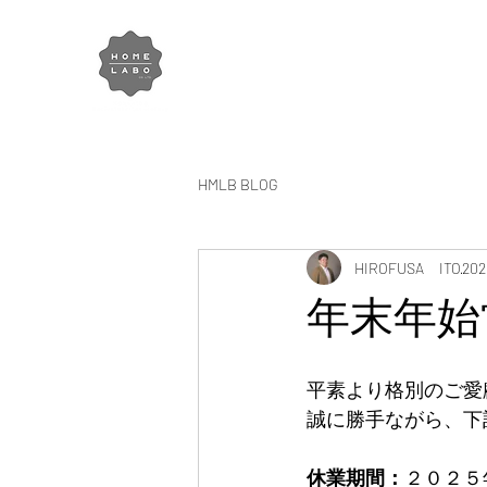
HOME-LABO Co.,Ltd​
株式会社 住まい研究所
HMLB BLOG
HIROFUSA ITO
20
年末年始
平素より格別のご愛
誠に勝手ながら、下
休業期間：
２０２５