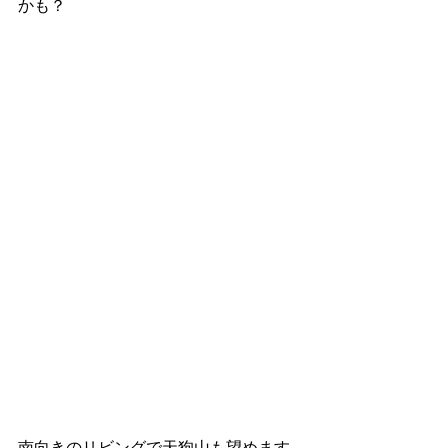
かも？
南向きのリビングで天狗山も望めます