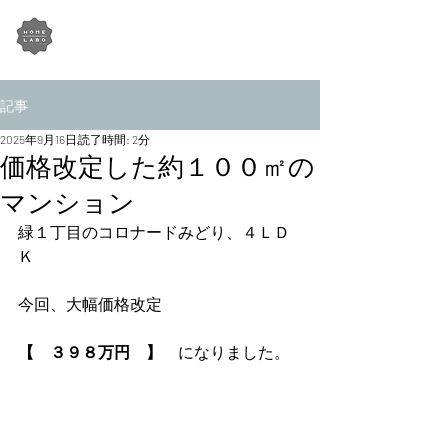
HOME-LABO Co.,Ltd​
株式会社 住まい研究所
記事
2025年9月16日
読了時間: 2分
価格改定した約１００㎡の
マンション
緑１丁目のコロナードみどり、４ＬＤ
Ｋ
今回、大幅価格改定
【　３９８万円　】　
になりました。