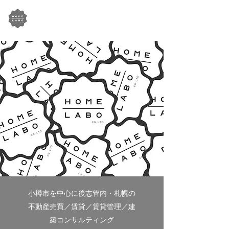
HOME-LABO Co.,Ltd​
株式会社 住まい研究所
小樽市を中心に後志管内・札幌の
不動産売買／賃貸／賃貸管理／建
築コンサルティング